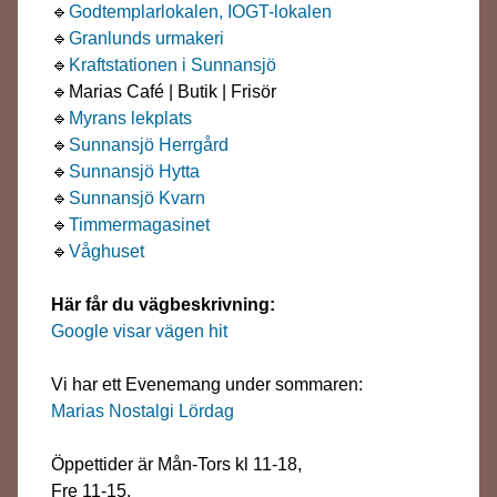
🔹
Godtemplarlokalen, IOGT-lokalen
🔹
Granlunds urmakeri
🔹
Kraftstationen i Sunnansjö
🔹Marias Café | Butik | Frisör
🔹
Myrans lekplats
🔹
Sunnansjö Herrgård
🔹
Sunnansjö Hytta
🔹
Sunnansjö Kvarn
🔹
Timmermagasinet
🔹
Våghuset
Här får du vägbeskrivning:
Google visar vägen hit
Vi har ett Evenemang under sommaren:
Marias Nostalgi Lördag
Öppettider är Mån-Tors kl 11-18,
Fre 11-15.