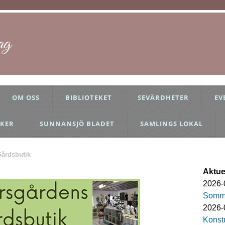
OM OSS
BIBLIOTEKET
SEVÄRDHETER
EV
KER
SUNNANSJÖ BLADET
SAMLINGS LOKAL
Gårdsbutik
Aktuel
2026-
Somma
2026-
Konstu