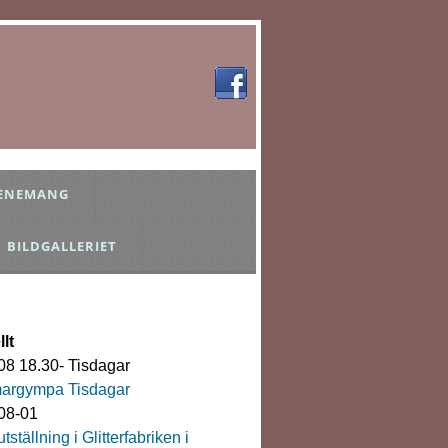
ENEMANG
BILDGALLERIET
lt
08 18.30- Tisdagar
rgympa Tisdagar
08-01
tställning i Glitterfabriken i