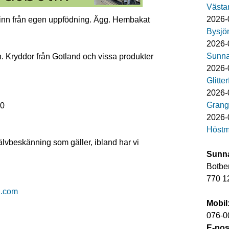
Västa
2026-
kinn från egen uppfödning. Ägg. Hembakat
Bysjö
2026-
Sunna
. Kryddor från Gotland och vissa produkter
2026-
Glitte
2026-
Grang
00
2026-0
Höstm
jälvbeskänning som gäller, ibland har vi
Sunna
Botbe
770 1
l.com
Mobil
076-0
E-pos