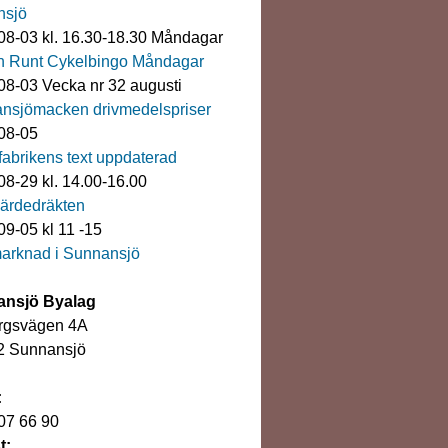
nsjö
08-03 kl. 16.30-18.30 Måndagar
n Runt Cykelbingo Måndagar
08-03 Vecka nr 32 augusti
nsjömacken drivmedelspriser
08-05
rfabrikens text uppdaterad
08-29 kl. 14.00-16.00
ärdedräkten
9-05 kl 11 -15
arknad i Sunnansjö
nsjö Byalag
rgsvägen 4A
2 Sunnansjö
:
07 66 90
t: