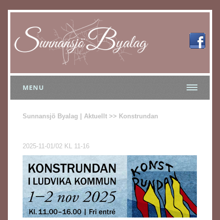
MENU
Sunnansjö Byalag | Aktuellt >> Konstrundan
2025-11-01/02 KL 11-16